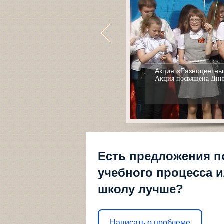
Акция «Разноцветны
Акция посвящена Дн
1
2
3
4
Есть предложения п
учебного процесса и
школу лучше?
Написать о проблеме