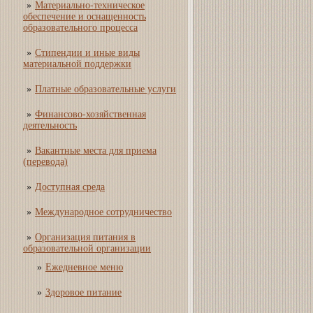
Материально-техническое
обеспечение и оснащенность
образовательного процесса
Стипендии и иные виды
материальной поддержки
Платные образовательные услуги
Финансово-хозяйственная
деятельность
Вакантные места для приема
(перевода)
Доступная среда
Международное сотрудничество
Организация питания в
образовательной организации
Ежедневное меню
Здоровое питание