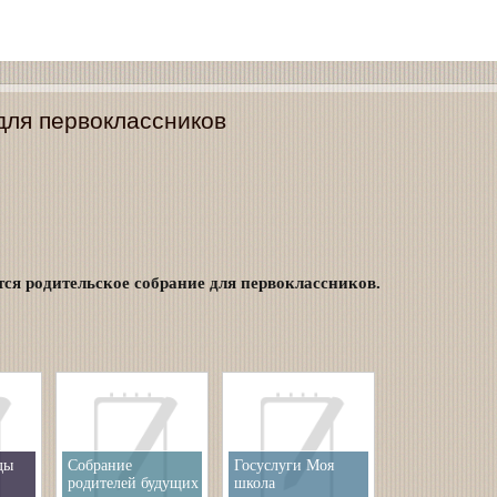
для первоклассников
ится родительское собрание для первоклассников.
ды
Собрание
Госуслуги Моя
родителей будущих
школа