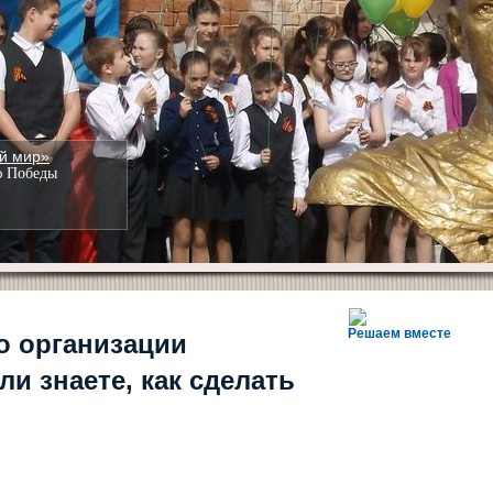
й мир»
ю Победы
5
6
7
8
9
10
Решаем вместе
о организации
ли знаете, как сделать