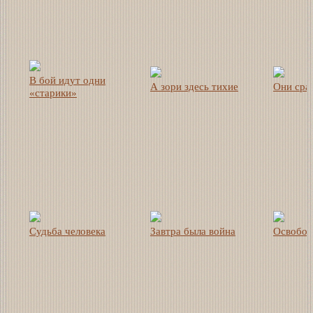
В бой идут одни
А зори здесь тихие
Они сра
«старики»
Судьба человека
Завтра была война
Освобож