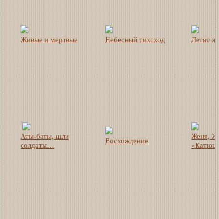
Живые и мертвые
Небесный тихоход
Летят ж
Аты-баты, шли
Женя, Ж
Восхождение
солдаты…
«Катюш