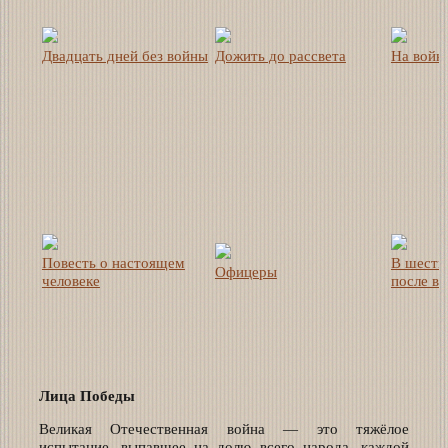
Двадцать дней без войны
Дожить до рассвета
На войне
Повесть о настоящем
В шесть
Офицеры
человеке
после в
Лица Победы
Великая Отечественная война — это тяжёлое
испытание, выпавшее на долю всего народа, каждой