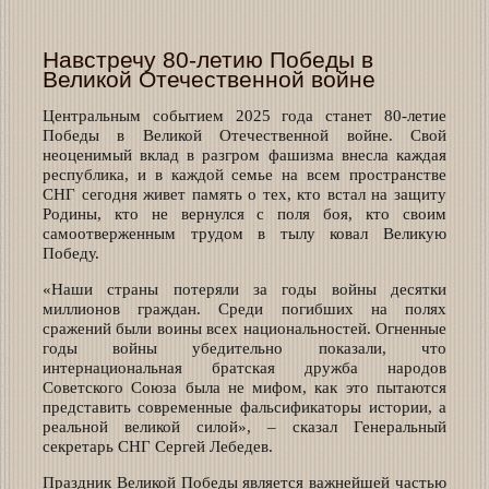
Навстречу 80-летию Победы в
Великой Отечественной войне
Центральным событием 2025 года станет 80-летие
Победы в Великой Отечественной войне. Свой
неоценимый вклад в разгром фашизма внесла каждая
республика, и в каждой семье на всем пространстве
СНГ сегодня живет память о тех, кто встал на защиту
Родины, кто не вернулся с поля боя, кто своим
самоотверженным трудом в тылу ковал Великую
Победу.
«Наши страны потеряли за годы войны десятки
миллионов граждан. Среди погибших на полях
сражений были воины всех национальностей. Огненные
годы войны убедительно показали, что
интернациональная братская дружба народов
Советского Союза была не мифом, как это пытаются
представить современные фальсификаторы истории, а
реальной великой силой», – сказал Генеральный
секретарь СНГ Сергей Лебедев.
Праздник Великой Победы является важнейшей частью