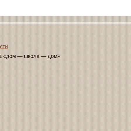
сти
а «дом — школа — дом»