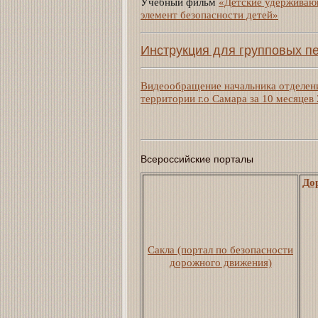
Учебный фильм
«Детские удерживаю
элемент безопасности детей»
Инструкция для групповых п
Видеообращение начальника отделен
территории г.о Самара за 10 месяцев
Всероссийские порталы
Дор
Сакла (портал по безопасности
дорожного движения)