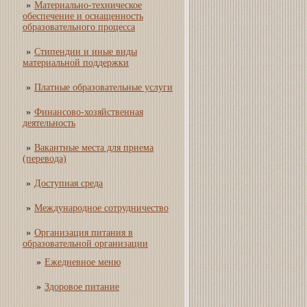
Материально-техническое
обеспечение и оснащенность
образовательного процесса
Стипендии и иные виды
материальной поддержки
Платные образовательные услуги
Финансово-хозяйственная
деятельность
Вакантные места для приема
(перевода)
Доступная среда
Международное сотрудничество
Организация питания в
образовательной организации
Ежедневное меню
Здоровое питание