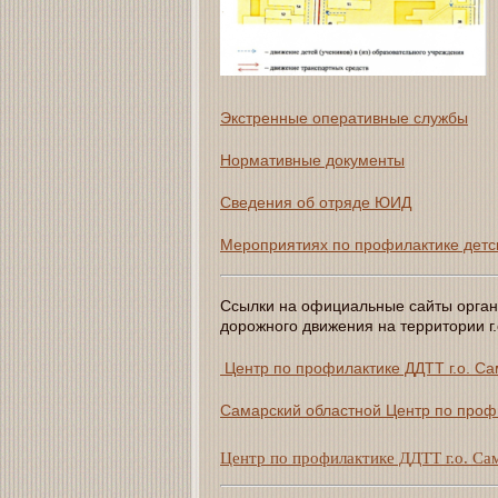
Экстренные оперативные службы
Нормативные документы
Сведения об отряде ЮИД
Мероприятиях по профилактике детс
Ссылки на официальные сайты орган
дорожного движения на территории г
Центр по профилактике ДДТТ г.о. С
Самарский областной Центр по проф
Центр по профилактике ДДТТ г.о. Са