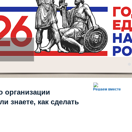
5
6
7
8
9
10
Решаем вместе
о организации
ли знаете, как сделать