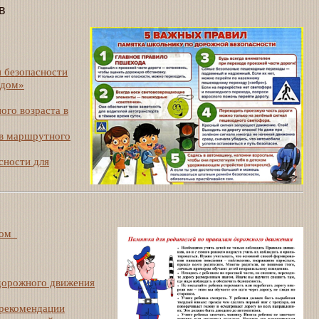
в
 безопасности
-дом»
ого возраста в
ов маршрутного
сности для
дом
 дорожного движения
 рекомендации